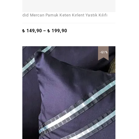
did Mercan Pamuk Keten Kırlent Yastık Kılıfı
₺
149,90
–
₺
199,90
-61%