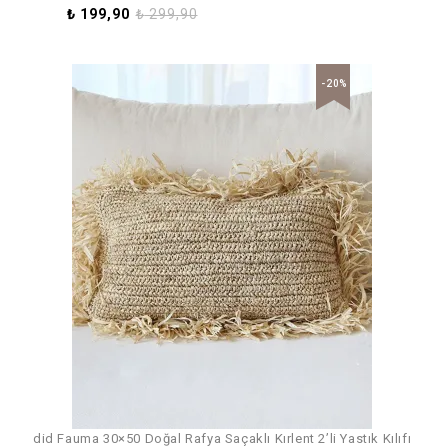
₺
199,90
₺
299,90
-20%
did Fauma 30×50 Doğal Rafya Saçaklı Kırlent 2’li Yastık Kılıfı