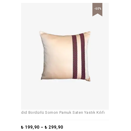
-60%
did Bordürlü Somon Pamuk Saten Yastık Kılıfı
₺
199,90
–
₺
299,90