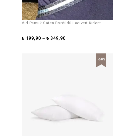
did Pamuk Saten Bordürlü Lacivert Kırlent
₺
199,90
–
₺
349,90
-50%