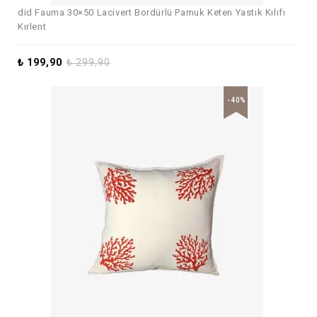
did Fauma 30×50 Lacivert Bordürlü Pamuk Keten Yastık Kılıfı
Kırlent
₺
199,90
₺
299,90
-40%