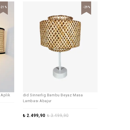
-21%
-29%
 Aplik
did Sinnerlig Bambu Beyaz Masa
Lambası Abajur
₺
2.499,90
₺
3.499,90