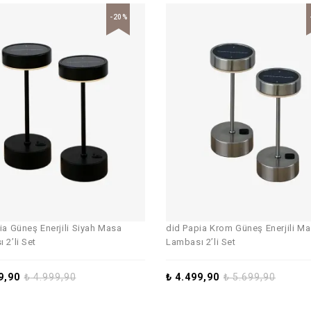
-20%
ia Güneş Enerjili Siyah Masa
did Papia Krom Güneş Enerjili M
 2’li Set
Lambası 2’li Set
9,90
₺
4.999,90
₺
4.499,90
₺
5.699,90