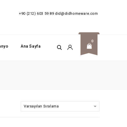
SİZ!
+90 (212) 603 59 89
did@didhomeware.com
0
anyo
Ana Sayfa
Varsayılan Sıralama