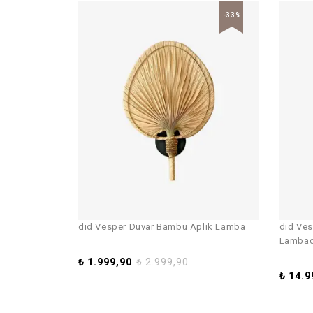
-33%
did Vesper Duvar Bambu Aplik Lamba
did Ves
Lambad
₺
1.999,90
₺
2.999,90
₺
14.9