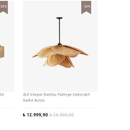
-25%
-24%
çlü
did Vesper Bambu Palmiye Dekoratif
Sarkıt Avize
₺
12.999,90
₺
16.999,90