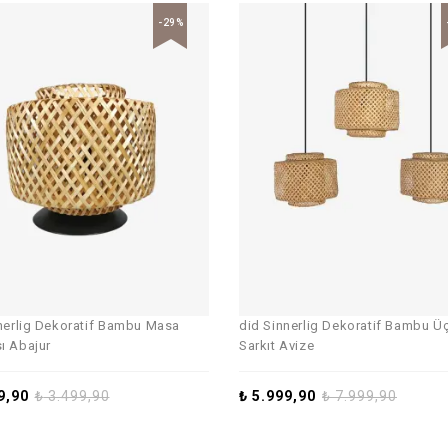
-29%
nerlig Dekoratif Bambu Masa
did Sinnerlig Dekoratif Bambu Ü
ı Abajur
Sarkıt Avize
9,90
₺
3.499,90
₺
5.999,90
₺
7.999,90