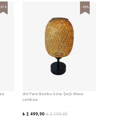
-21%
-22%
asa
did Paris Bambu Solar Şarjlı Masa
Lambası
₺
2.499,90
₺
3.199,90