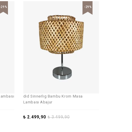
-29%
-29%
Lambası
did Sinnerlig Bambu Krom Masa
Lambası Abajur
₺
2.499,90
₺
3.499,90