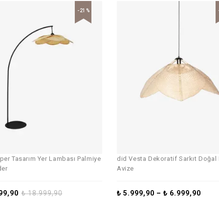
-21%
per Tasarım Yer Lambası Palmiye
did Vesta Dekoratif Sarkıt Doğa
er
Avize
99,90
₺
18.999,90
₺
5.999,90
–
₺
6.999,90