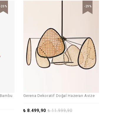
-20%
-29%
l Bambu
Gerena Dekoratif Doğal Hazeran Avize
₺
8.499,90
₺
11.999,90