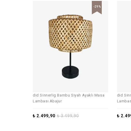
-29%
did Sinnerlig Bambu Siyah Ayaklı Masa
did Sin
Lambası Abajur
Lambas
₺
2.499,90
₺
3.499,90
₺
2.49