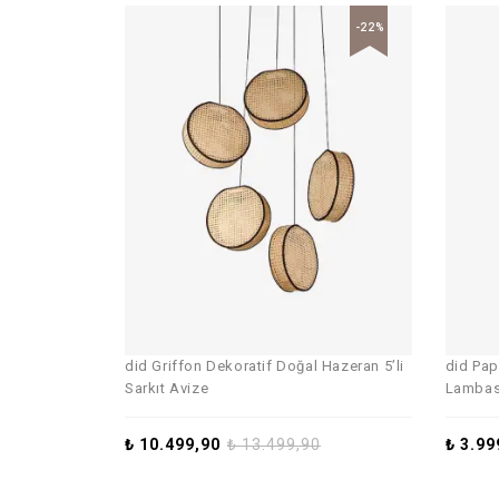
-22%
did Griffon Dekoratif Doğal Hazeran 5’li
did Pap
Sarkıt Avize
Lambası
₺
10.499,90
₺
13.499,90
₺
3.99