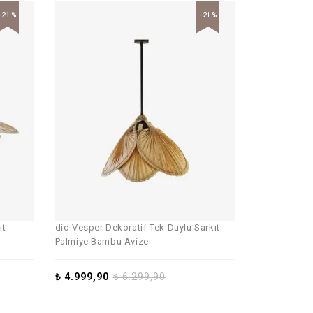
-21%
-21%
ıt
did Vesper Dekoratif Tek Duylu Sarkıt
Palmiye Bambu Avize
₺
4.999,90
₺
6.299,90