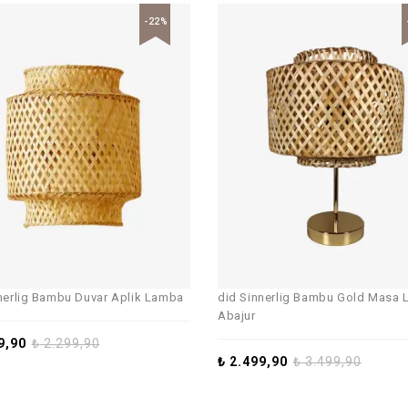
-22%
nerlig Bambu Duvar Aplik Lamba
did Sinnerlig Bambu Gold Masa 
Abajur
9,90
₺
2.299,90
₺
2.499,90
₺
3.499,90