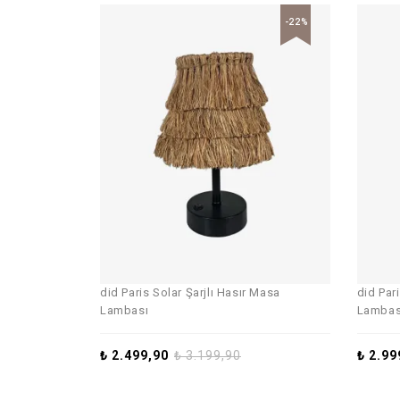
-22%
did Paris Solar Şarjlı Hasır Masa
did Par
Lambası
Lambas
₺
2.499,90
₺
3.199,90
₺
2.99