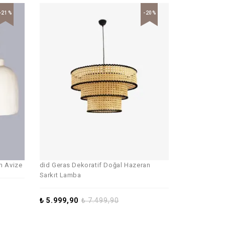
-21%
-20%
n Avize
did Geras Dekoratif Doğal Hazeran
Sarkıt Lamba
₺
5.999,90
₺
7.499,90