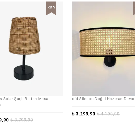
-21%
is Solar Şarjlı Rattan Masa
did Silenos Doğal Hazeran Duvar
ı
₺
3.299,90
₺
4.199,90
9,90
₺
3.799,90