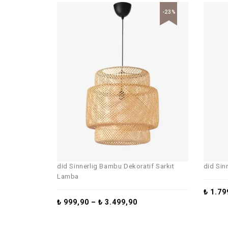
-23%
did Sinnerlig Bambu Dekoratif Sarkıt
did Sin
Lamba
₺
1.79
₺
999,90
–
₺
3.499,90