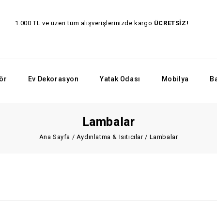
1.000 TL ve üzeri tüm alışverişlerinizde kargo
ÜCRET
ör
Ev Dekorasyon
Yatak Odası
Mobilya
B
Lambalar
Ana Sayfa
/
Aydınlatma & Isıtıcılar
/
Lambalar