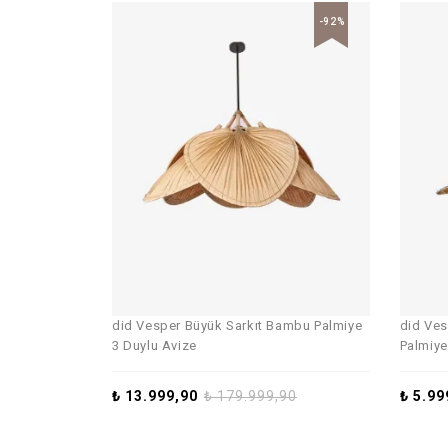
-92%
did Vesper Büyük Sarkıt Bambu Palmiye
did Ves
3 Duylu Avize
Palmiy
₺
13.999,90
₺
179.999,90
₺
5.99