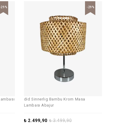
-29%
-29%
Lambası
did Sinnerlig Bambu Krom Masa
Lambası Abajur
₺
2.499,90
₺
3.499,90