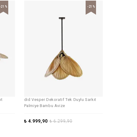
-21%
-21%
ıt
did Vesper Dekoratif Tek Duylu Sarkıt
Palmiye Bambu Avize
₺
4.999,90
₺
6.299,90