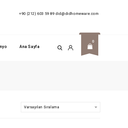
SİZ!
+90 (212) 603 59 89
did@didhomeware.com
0
nyo
Ana Sayfa
Varsayılan Sıralama