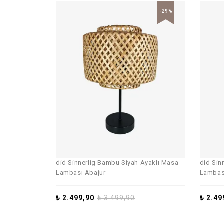
-29%
did Sinnerlig Bambu Siyah Ayaklı Masa
did Sin
Lambası Abajur
Lambas
₺
2.499,90
₺
3.499,90
₺
2.49