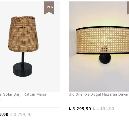
-21%
is Solar Şarjlı Rattan Masa
did Silenos Doğal Hazeran Duvar
ı
₺
3.299,90
₺
4.199,90
9,90
₺
3.799,90