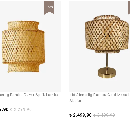
-22%
nerlig Bambu Duvar Aplik Lamba
did Sinnerlig Bambu Gold Masa 
Abajur
9,90
₺
2.299,90
₺
2.499,90
₺
3.499,90