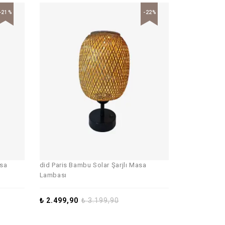
-21%
-22%
asa
did Paris Bambu Solar Şarjlı Masa
Lambası
₺
2.499,90
₺
3.199,90