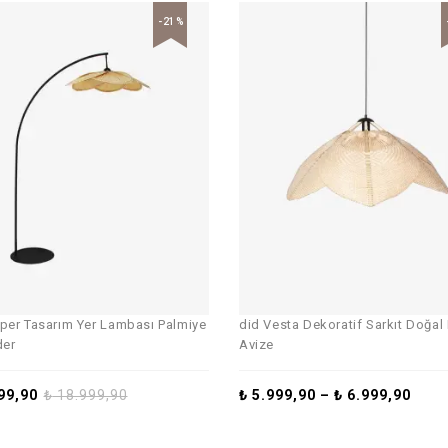
-21%
per Tasarım Yer Lambası Palmiye
did Vesta Dekoratif Sarkıt Doğa
er
Avize
99,90
₺
18.999,90
₺
5.999,90
–
₺
6.999,90