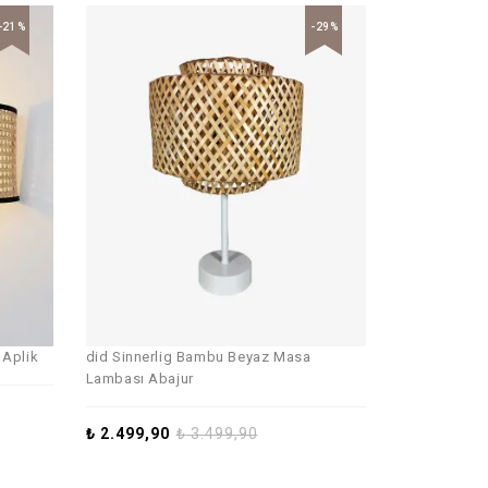
-21%
-29%
 Aplik
did Sinnerlig Bambu Beyaz Masa
Lambası Abajur
₺
2.499,90
₺
3.499,90