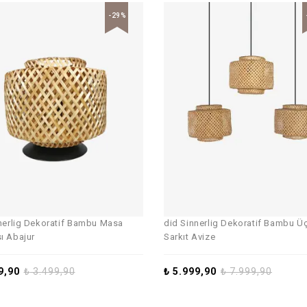
-29%
nerlig Dekoratif Bambu Masa
did Sinnerlig Dekoratif Bambu Ü
ı Abajur
Sarkıt Avize
9,90
₺
3.499,90
₺
5.999,90
₺
7.999,90