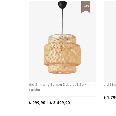
-23%
did Sinnerlig Bambu Dekoratif Sarkıt
did Sin
Lamba
₺
1.79
₺
999,90
–
₺
3.499,90