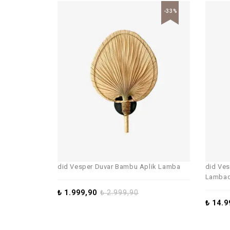
-33%
did Vesper Duvar Bambu Aplik Lamba
did Ves
Lambad
₺
1.999,90
₺
2.999,90
₺
14.9