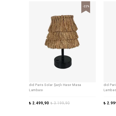
-22%
did Paris Solar Şarjlı Hasır Masa
did Par
Lambası
Lambas
₺
2.499,90
₺
3.199,90
₺
2.99