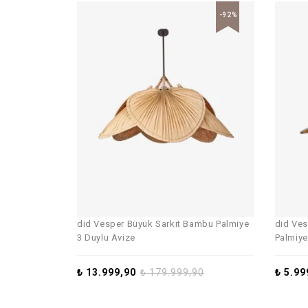
-92%
did Vesper Büyük Sarkıt Bambu Palmiye
did Ves
3 Duylu Avize
Palmiy
₺
13.999,90
₺
179.999,90
₺
5.99