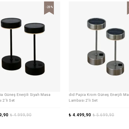
-20%
ia Güneş Enerjili Siyah Masa
did Papia Krom Güneş Enerjili M
 2’li Set
Lambası 2’li Set
9,90
₺
4.999,90
₺
4.499,90
₺
5.699,90