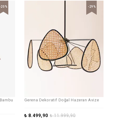
-20%
-29%
l Bambu
Gerena Dekoratif Doğal Hazeran Avize
₺
8.499,90
₺
11.999,90