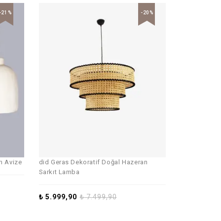
-21%
-20%
n Avize
did Geras Dekoratif Doğal Hazeran
Sarkıt Lamba
₺
5.999,90
₺
7.499,90