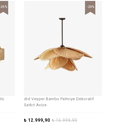
-25%
-24%
çlü
did Vesper Bambu Palmiye Dekoratif
Sarkıt Avize
₺
12.999,90
₺
16.999,90