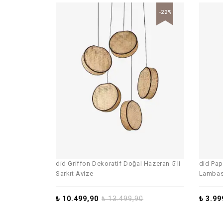
-22%
did Griffon Dekoratif Doğal Hazeran 5’li
did Pap
Sarkıt Avize
Lambası
₺
10.499,90
₺
13.499,90
₺
3.99