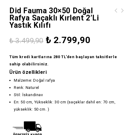
Did Fauma 30×50 Doğal
Rafya Saçaklı Kırlent 2’li
did Vesper Duvar Bambu Büyük Aplik
Yastık Kılıfı
Lamba
₺
2.799,90
₺
3.499,90
Tüm kredi kartlarına 280 TL’den başlayan taksitlerle
sahip olabilirsiniz.
Ürün özellikleri
Malzeme: Doğal rafya
Renk: Naturel
Stil: İskandinav
En: 50 cm, Yükseklik: 30 cm (saçaklar dahil en: 70 cm,
yükseklik: 50 cm. )