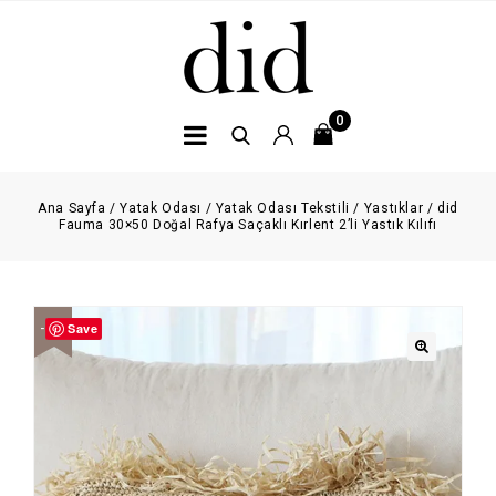
0
Ana Sayfa
/
Yatak Odası
/
Yatak Odası Tekstili
/
Yastıklar
/
did
Fauma 30×50 Doğal Rafya Saçaklı Kırlent 2’li Yastık Kılıfı
Save
-20%
🔍