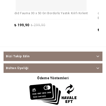
did Fauma 30 x 50 Gri Bordürlü Yastık Kılıfı Kırlent
did S
Ekose
₺
199,90
₺
299,90
₺
49
Bizi Takip Edin
Bülten Üyeliği
Ödeme Yöntemleri