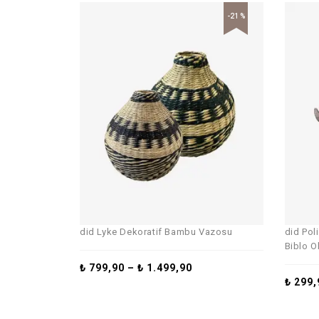
-21%
did Lyke Dekoratif Bambu Vazosu
did Pol
Biblo O
₺
799,90
–
₺
1.499,90
₺
299,