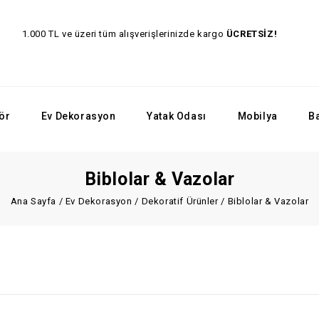
1.000 TL ve üzeri tüm alışverişlerinizde kargo
ÜCRET
ör
Ev Dekorasyon
Yatak Odası
Mobilya
B
Biblolar & Vazolar
Ana Sayfa
/
Ev Dekorasyon
/
Dekoratif Ürünler
/
Biblolar & Vazolar