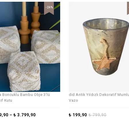
-24%
a Boncuklu Bambu Obje 3’lü
did Antik Yıldızlı Dekoratif Mum
if Kutu
Vazo
9,90
–
₺
3.799,90
₺
199,90
₺
799,90