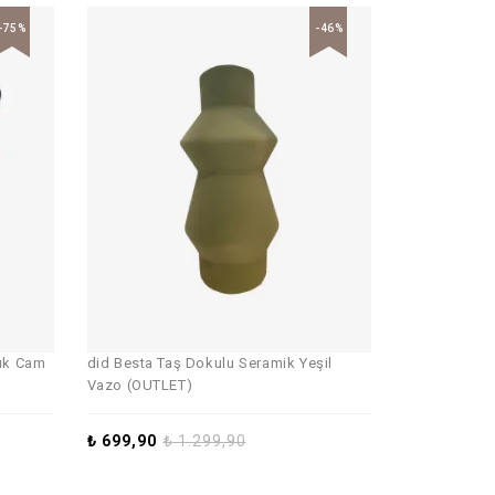
-75%
-46%
luk Cam
did Besta Taş Dokulu Seramik Yeşil
Vazo (OUTLET)
₺
699,90
₺
1.299,90