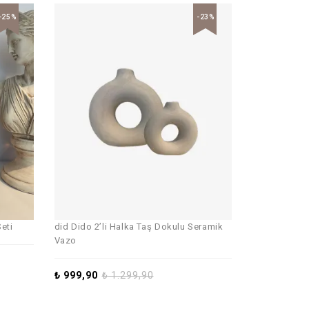
-25%
-23%
eti
did Dido 2’li Halka Taş Dokulu Seramik
Vazo
₺
999,90
₺
1.299,90