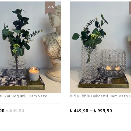
-25%
silikat Boğumlu Cam Vazo
did Bubble Dekoratif Cam Vazo S
90
₺
599,90
₺
449,90
–
₺
999,90