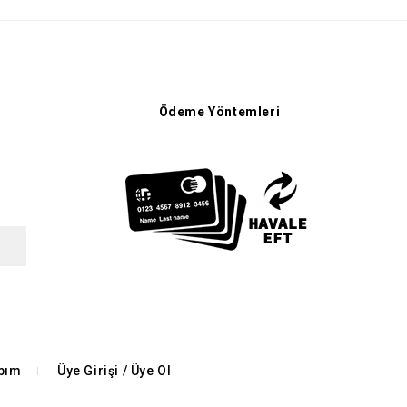
Ödeme Yöntemleri
bım
Üye Girişi / Üye Ol