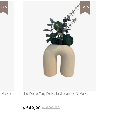
-20%
-21%
p Vazo
did Dido Taş Dokulu Seramik N Vazo
₺
549,90
₺
699,90