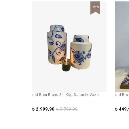
-21%
did Bleu Blanc 2’li Küp Seramik Vazo
did Bro
₺
2.999,90
₺
3.799,90
₺
449,