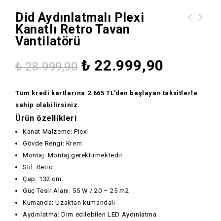
Did Aydınlatmalı Plexi
Kanatlı Retro Tavan
Led Işıklı Kumandalı Kahverengi
did Risus Dekoratif Rattan Sedefli
Vantilatörü
Tavan Vantilatörü
Tepsi & Duvar Süsü
₺
22.999,90
₺
28.999,90
Tüm kredi kartlarına 2.665 TL’den başlayan taksitlerle
sahip olabilirsiniz.
Ürün özellikleri
Kanat Malzeme: Plexi
Gövde Rengi: Krem
Montaj: Montaj gerektirmektedir.
Stil: Retro
Çap: 132 cm.
Güç Tesir Alanı: 55 W / 20 – 25 m2
Kumanda: Uzaktan kumandalı
Aydınlatma: Dim edilebilen LED Aydınlatma