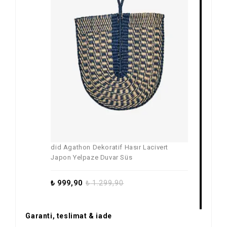
did Agathon Dekoratif Hasır Lacivert
Japon Yelpaze Duvar Süs
₺
999,90
₺
1.299,90
Garanti, teslimat & iade