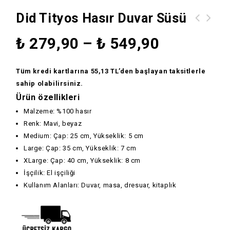
Did Tityos Hasır Duvar Süsü
did Agathon Dekoratif Hasır Lacivert
₺
279,90
–
₺
549,90
Japon Yelpaze Duvar Süs
Tüm kredi kartlarına 55,13 TL’den başlayan taksitlerle
sahip olabilirsiniz.
Ürün özellikleri
Malzeme: %100 hasır
Renk: Mavi, beyaz
Medium: Çap: 25 cm, Yükseklik: 5 cm
Large: Çap: 35 cm, Yükseklik: 7 cm
XLarge: Çap: 40 cm, Yükseklik: 8 cm
İşçilik: El işçiliği
Kullanım Alanları: Duvar, masa, dresuar, kitaplık