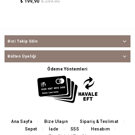
₺
199,90
₺
299,90
Bizi Takip Edin
Bülten Üyeliği
Ödeme Yöntemleri
Ana Sayfa
Bize Ulaşın
Sipariş & Teslimat
Sepet
İade
SSS
Hesabım