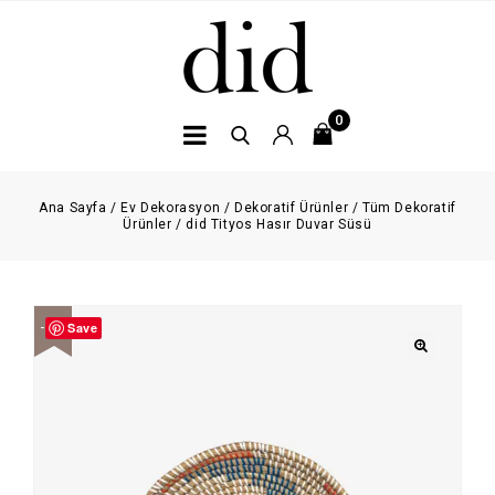
0
Ana Sayfa
/
Ev Dekorasyon
/
Dekoratif Ürünler
/
Tüm Dekoratif
Ürünler
/
did Tityos Hasır Duvar Süsü
Save
-20%
🔍