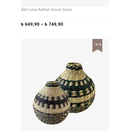
did Luna Rattan Duvar Süsü
₺
649,90
–
₺
749,90
-21%