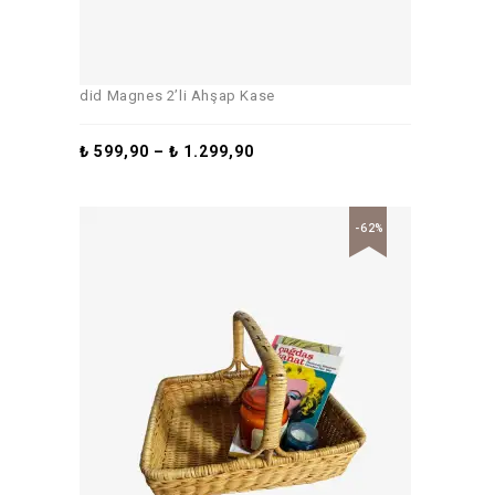
did Magnes 2’li Ahşap Kase
₺
599,90
–
₺
1.299,90
-62%