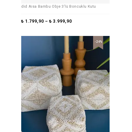
did Aisa Bambu Obje 3’lü Boncuklu Kutu
₺
1.799,90
–
₺
3.999,90
-24%