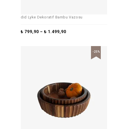
did Lyke Dekoratif Bambu Vazosu
₺
799,90
–
₺
1.499,90
-25%