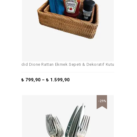
did Dione Rattan Ekmek Sepeti & Dekoratif Kutu
₺
799,90
–
₺
1.599,90
-29%