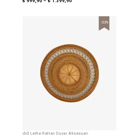
₺
999,90
–
₺
1.399,90
-22%
did Lethe Rattan Duvar Aksesuarı