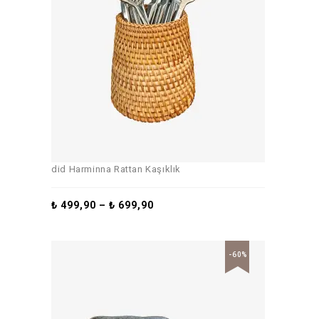
did Harminna Rattan Kaşıklık
₺
499,90
–
₺
699,90
-60%