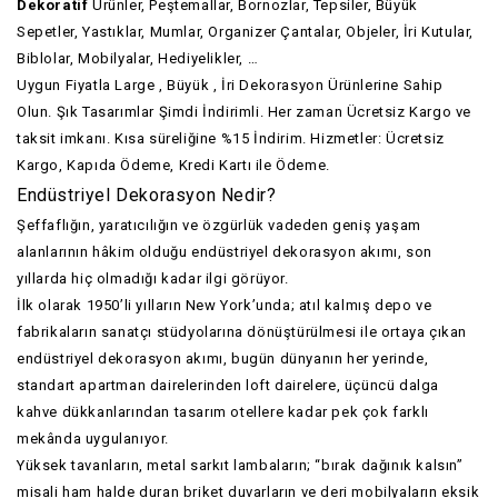
Dekoratif
Ürünler, Peştemallar, Bornozlar, Tepsiler, Büyük
Sepetler, Yastıklar, Mumlar, Organizer Çantalar, Objeler, İri Kutular,
Biblolar, Mobilyalar, Hediyelikler, …
Uygun Fiyatla Large , Büyük , İri Dekorasyon Ürünlerine Sahip
Olun. Şık Tasarımlar Şimdi İndirimli. Her zaman Ücretsiz Kargo ve
taksit imkanı. Kısa süreliğine %15 İndirim. Hizmetler: Ücretsiz
Kargo, Kapıda Ödeme, Kredi Kartı ile Ödeme.
Endüstriyel Dekorasyon Nedir?
Şeffaflığın, yaratıcılığın ve özgürlük vadeden geniş yaşam
alanlarının hâkim olduğu endüstriyel dekorasyon akımı, son
yıllarda hiç olmadığı kadar ilgi görüyor.
İlk olarak 1950’li yılların New York’unda; atıl kalmış depo ve
fabrikaların sanatçı stüdyolarına dönüştürülmesi ile ortaya çıkan
endüstriyel dekorasyon akımı, bugün dünyanın her yerinde,
standart apartman dairelerinden loft dairelere, üçüncü dalga
kahve dükkanlarından tasarım otellere kadar pek çok farklı
mekânda uygulanıyor.
Yüksek tavanların, metal sarkıt lambaların; “bırak dağınık kalsın”
misali ham halde duran briket duvarların ve deri mobilyaların eksik