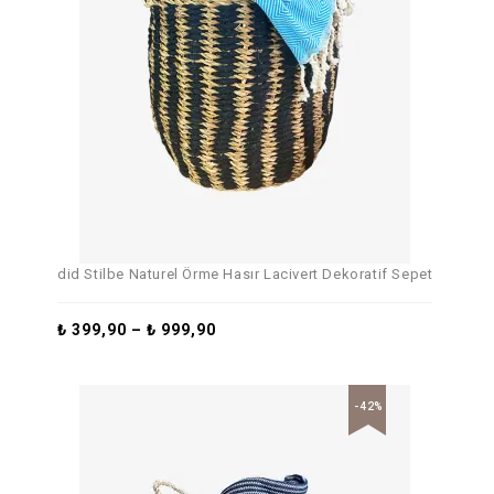
did Stilbe Naturel Örme Hasır Lacivert Dekoratif Sepet
₺
399,90
–
₺
999,90
-42%