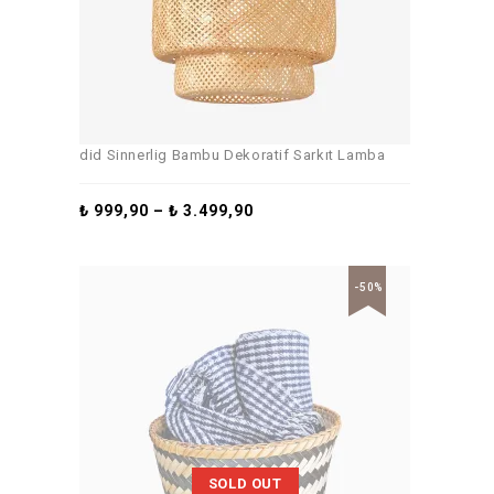
did Sinnerlig Bambu Dekoratif Sarkıt Lamba
₺
999,90
–
₺
3.499,90
-50%
SOLD OUT