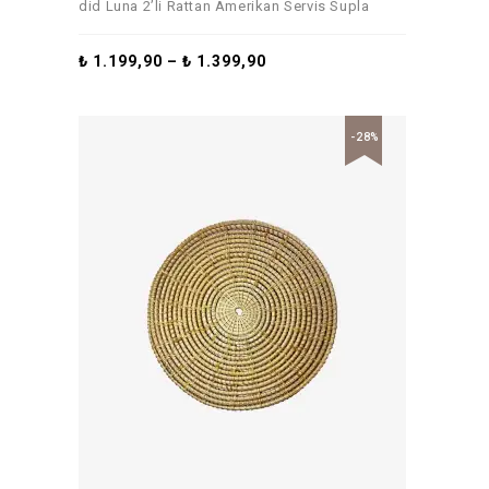
did Luna 2’li Rattan Amerikan Servis Supla
₺
1.199,90
–
₺
1.399,90
-28%