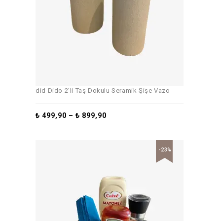
did Dido 2’li Taş Dokulu Seramik Şişe Vazo
₺
499,90
–
₺
899,90
-23%