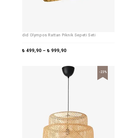
did Olympos Rattan Piknik Sepeti Seti
₺
499,90
–
₺
999,90
-23%