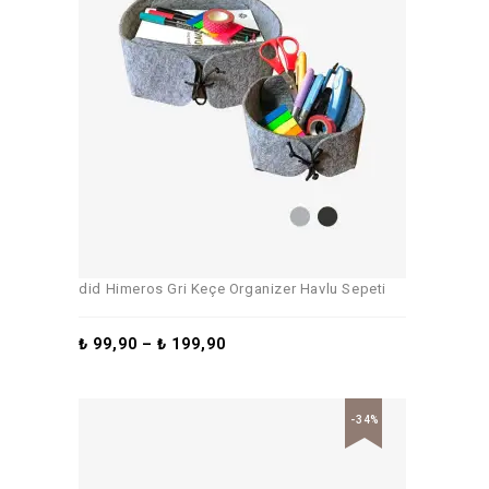
did Himeros Gri Keçe Organizer Havlu Sepeti
₺
99,90
–
₺
199,90
-34%