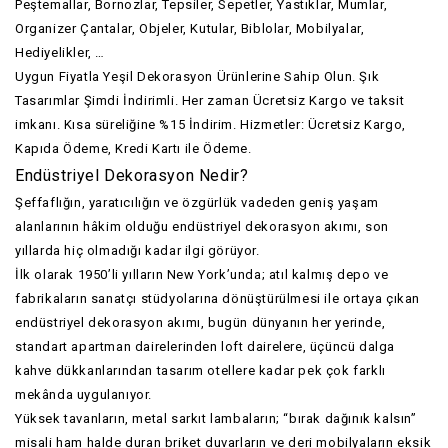
Peştemallar, Bornozlar, Tepsiler, Sepetler, Yastıklar, Mumlar,
Organizer Çantalar, Objeler, Kutular, Biblolar, Mobilyalar,
Hediyelikler, …
Uygun Fiyatla Yeşil Dekorasyon Ürünlerine Sahip Olun. Şık
Tasarımlar Şimdi İndirimli. Her zaman Ücretsiz Kargo ve taksit
imkanı. Kısa süreliğine %15 İndirim. Hizmetler: Ücretsiz Kargo,
Kapıda Ödeme, Kredi Kartı ile Ödeme.
Endüstriyel Dekorasyon Nedir?
Şeffaflığın, yaratıcılığın ve özgürlük vadeden geniş yaşam
alanlarının hâkim olduğu endüstriyel dekorasyon akımı, son
yıllarda hiç olmadığı kadar ilgi görüyor.
İlk olarak 1950’li yılların New York’unda; atıl kalmış depo ve
fabrikaların sanatçı stüdyolarına dönüştürülmesi ile ortaya çıkan
endüstriyel dekorasyon akımı, bugün dünyanın her yerinde,
standart apartman dairelerinden loft dairelere, üçüncü dalga
kahve dükkanlarından tasarım otellere kadar pek çok farklı
mekânda uygulanıyor.
Yüksek tavanların, metal sarkıt lambaların; “bırak dağınık kalsın”
misali ham halde duran briket duvarların ve deri mobilyaların eksik