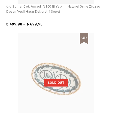
did Sümer Çok Amaçlı %100 El Yapımı Naturel Örme Zigzag
Desen Yeşil Hasır Dekoratif Sepet
₺
499,90
–
₺
699,90
-20%
SOLD OUT