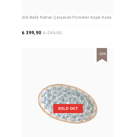
did Balık Rattan Çerçeveli Porselen Kayık Kase
₺
399,90
₺
499,90
-20%
SOLD OUT