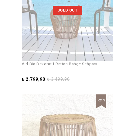
SOLD OUT
did Bia Dekoratif Rattan Bahçe Sehpası
₺
2.799,90
₺
3.499,90
-21%