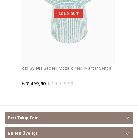
SOLD OUT
did Syleus Sedefli Mozaik Yeşil Mantar Sehpa
₺
7.499,90
₺
10.999,90
Bizi Takip Edin
Bülten Üyeliği