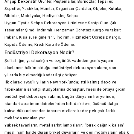
Ahşap
Dekoratif
Ürünler, Peştemallar, Bornozlar, Tepsiler,
Sepetler, Yastıklar, Mumlar, Organizer Çantalar, Objeler, Kutular,
Biblolar, Mobilyalar, Hediyelikler, Sehpa, …
Uygun Fiyatla Sehpa Dekorasyon Ürünlerine Sahip Olun. Şık
Tasarımlar Şimdi İndirimli. Her zaman Ücretsiz Kargo ve taksit
imkanı. Kısa süreliğine %15 İndirim. Hizmetler: Ücretsiz Kargo,
Kapıda Ödeme, Kredi Kartı ile Ödeme.
Endüstriyel Dekorasyon Nedir?
Şeffaflığın, yaratıcılığın ve özgürlük vadeden geniş yaşam
alanlarının hâkim olduğu endüstriyel dekorasyon akımı, son
yıllarda hiç olmadığı kadar ilgi görüyor.
İlk olarak 1950’li yılların New York’unda; atıl kalmış depo ve
fabrikaların sanatçı stüdyolarına dönüştürülmesi ile ortaya çıkan
endüstriyel dekorasyon akımı, bugün dünyanın her yerinde,
standart apartman dairelerinden loft dairelere, üçüncü dalga
kahve dükkanlarından tasarım otellere kadar pek çok farklı
mekânda uygulanıyor.
Yüksek tavanların, metal sarkıt lambaların; “bırak dağınık kalsın”
misali ham halde duran briket duvarların ve deri mobilyaların eksik