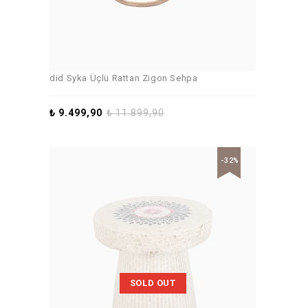
did Syka Üçlü Rattan Zigon Sehpa
₺
9.499,90
₺
11.899,90
-32%
SOLD OUT