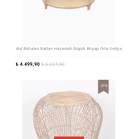
did Akhales Rattan Hazeranlı Büyük Ahşap Orta Sehpa
₺
4.499,90
₺
5.624,90
-21%