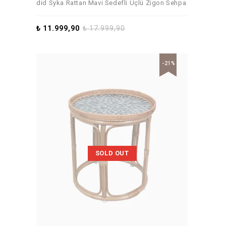
did Syka Rattan Mavi Sedefli Üçlü Zigon Sehpa
₺
11.999,90
₺
17.999,90
-21%
SOLD OUT