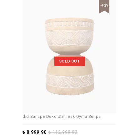
-92%
SOLD OUT
did Sanape Dekoratif Teak Oyma Sehpa
₺
8.999,90
₺
112.999,90