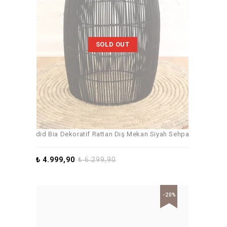
SOLD OUT
did Bia Dekoratif Rattan Dış Mekan Siyah Sehpa
₺
4.999,90
₺
6.299,90
-20%