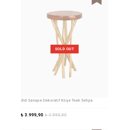
SOLD OUT
did Sanape Dekoratif Köşe Teak Sehpa
₺
3.999,90
₺
4.999,90