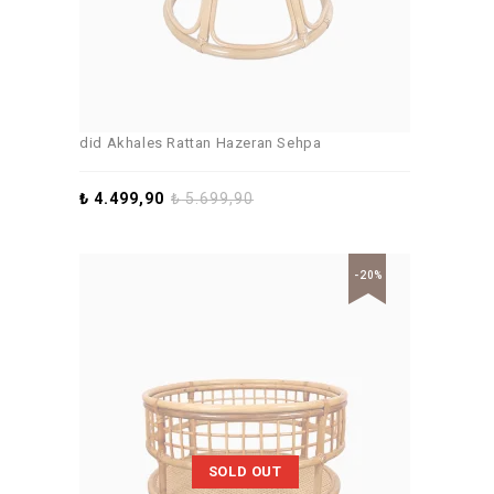
did Akhales Rattan Hazeran Sehpa
₺
4.499,90
₺
5.699,90
-20%
SOLD OUT