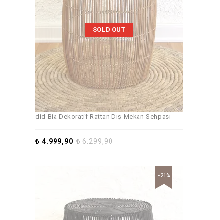
SOLD OUT
did Bia Dekoratif Rattan Dış Mekan Sehpası
₺
4.999,90
₺
6.299,90
-21%