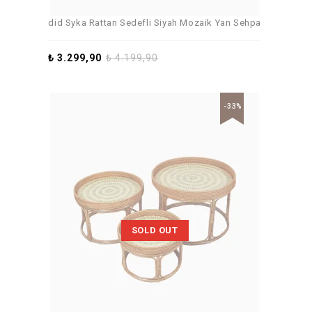
did Syka Rattan Sedefli Siyah Mozaik Yan Sehpa
₺
3.299,90
₺
4.199,90
-33%
SOLD OUT