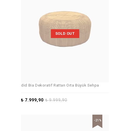
SOLD OUT
did Bia Dekoratif Rattan Orta Büyük Sehpa
₺
7.999,90
₺
9.999,90
-21%