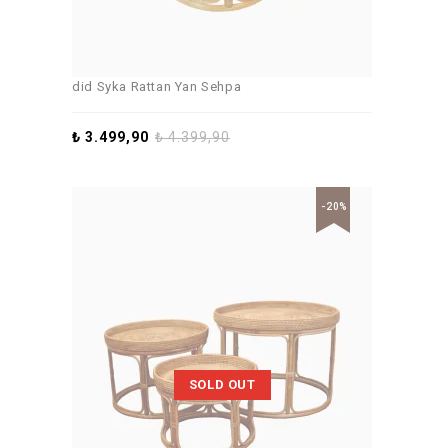
did Syka Rattan Yan Sehpa
₺
3.499,90
₺
4.399,90
-20%
SOLD OUT