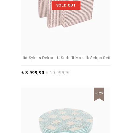
SOLD OUT
did Syleus Dekoratif Sedefli Mozaik Sehpa Seti
₺
8.999,90
₺
10.999,90
-32%