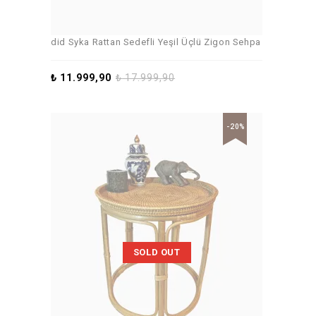
did Syka Rattan Sedefli Yeşil Üçlü Zigon Sehpa
₺
11.999,90
₺
17.999,90
-20%
SOLD OUT