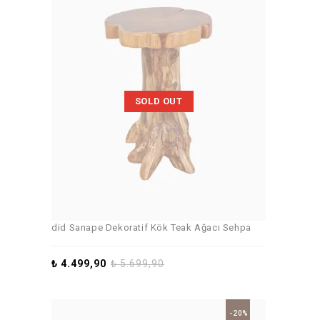
SOLD OUT
did Sanape Dekoratif Kök Teak Ağacı Sehpa
₺
4.499,90
₺
5.699,90
-20%