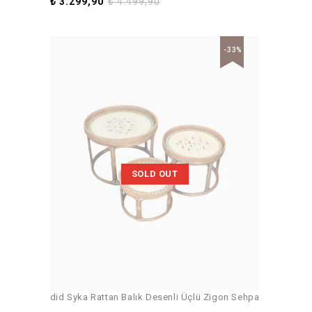
₺
3.299,90
₺
4.499,90
-33%
SOLD OUT
did Syka Rattan Balık Desenli Üçlü Zigon Sehpa