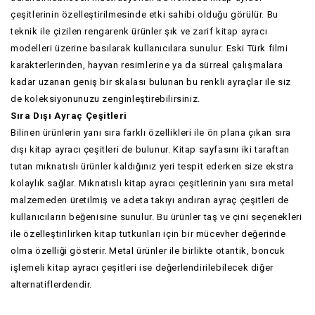
çeşitlerinin özelleştirilmesinde etki sahibi olduğu görülür. Bu
teknik ile çizilen rengarenk ürünler şık ve zarif kitap ayracı
modelleri üzerine basılarak kullanıcılara sunulur. Eski Türk filmi
karakterlerinden, hayvan resimlerine ya da sürreal çalışmalara
kadar uzanan geniş bir skalası bulunan bu renkli ayraçlar ile siz
de koleksiyonunuzu zenginleştirebilirsiniz.
Sıra Dışı Ayraç Çeşitleri
Bilinen ürünlerin yanı sıra farklı özellikleri ile ön plana çıkan sıra
dışı kitap ayracı çeşitleri de bulunur. Kitap sayfasını iki taraftan
tutan mıknatıslı ürünler kaldığınız yeri tespit ederken size ekstra
kolaylık sağlar. Mıknatıslı kitap ayracı çeşitlerinin yanı sıra metal
malzemeden üretilmiş ve adeta takıyı andıran ayraç çeşitleri de
kullanıcıların beğenisine sunulur. Bu ürünler taş ve çini seçenekleri
ile özelleştirilirken kitap tutkunları için bir mücevher değerinde
olma özelliği gösterir. Metal ürünler ile birlikte otantik, boncuk
işlemeli kitap ayracı çeşitleri ise değerlendirilebilecek diğer
alternatiflerdendir.