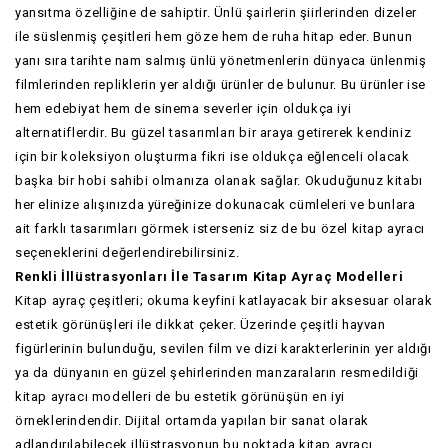
yansıtma özelliğine de sahiptir. Ünlü şairlerin şiirlerinden dizeler
ile süslenmiş çeşitleri hem göze hem de ruha hitap eder. Bunun
yanı sıra tarihte nam salmış ünlü yönetmenlerin dünyaca ünlenmiş
filmlerinden repliklerin yer aldığı ürünler de bulunur. Bu ürünler ise
hem edebiyat hem de sinema severler için oldukça iyi
alternatiflerdir. Bu güzel tasarımları bir araya getirerek kendiniz
için bir koleksiyon oluşturma fikri ise oldukça eğlenceli olacak
başka bir hobi sahibi olmanıza olanak sağlar. Okuduğunuz kitabı
her elinize alışınızda yüreğinize dokunacak cümleleri ve bunlara
ait farklı tasarımları görmek isterseniz siz de bu özel kitap ayracı
seçeneklerini değerlendirebilirsiniz.
Renkli İllüstrasyonları İle Tasarım Kitap Ayraç Modelleri
Kitap ayraç çeşitleri; okuma keyfini katlayacak bir aksesuar olarak
estetik görünüşleri ile dikkat çeker. Üzerinde çeşitli hayvan
figürlerinin bulunduğu, sevilen film ve dizi karakterlerinin yer aldığı
ya da dünyanın en güzel şehirlerinden manzaraların resmedildiği
kitap ayracı modelleri de bu estetik görünüşün en iyi
örneklerindendir. Dijital ortamda yapılan bir sanat olarak
adlandırılabilecek illüstrasyonun bu noktada kitap ayracı