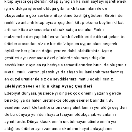
kitap ayracı çeşitleridir. Kitap ayraçları kalınan sayfayı işaretlemek
için oldukça işlevsel olduğu gibi farklı tasarımları ile de
okuyucuların göz zevkine hitap etme özelliği gösterir. Birbirinden
renkli ve anlamlı kitap ayracı çeşitleri, kitap okuma keyfini iki kat
arttıran kitap aksesuarları olarak satışa sunulur. Farklı
malzemelerden yapılabilen ve farklı özellikleri ile dikkat çeken bu
ürünler arasından siz de kendiniz için en uygun olanı seçerek
öykülere her gün en doğru yerden dahil olabilirsiniz. Ayraç
çeşitleri aynı zamanda özel günlerde okumaya düşkün
sevdikleriniz için en iyi hediye alternatiflerinden birini de oluşturur.
Metal, çinili, karton, plastik ya da ahşap kullanılarak tasarlanmış
en güzel ürünler ile siz de sevdiklerinizi mutlu edebilirsiniz.
Edebiyat Severler İçin Kitap Ayraç Çeşitleri
Edebiyat dünyası, yüzlerce yıldır pek çok önemli yazarın geride
bıraktığı ya da halen üretmekte olduğu eserler barındırır. Bu
eserlerin özellikle tarihte iz bırakmış alıntılarının yer aldığı çeşitleri
de bu dünyayı yeniden hayata taşıyan oldukça şık ve anlamlı
ayrıntılardır. Dünya klasiklerinin unutulmayan cümlelerinin yer
aldığı bu ürünler aynı zamanda okurların hayat anlayışlarını