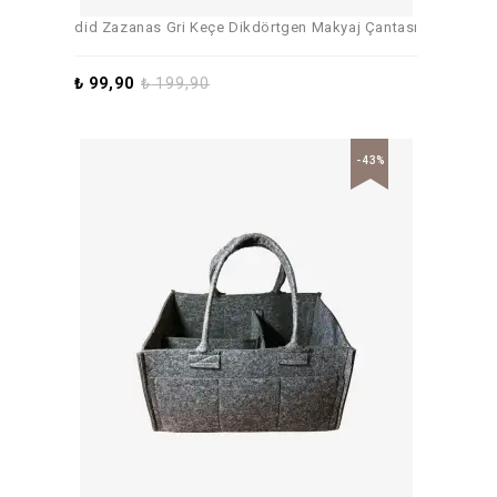
did Zazanas Gri Keçe Dikdörtgen Makyaj Çantası
₺
99,90
₺
199,90
-43%