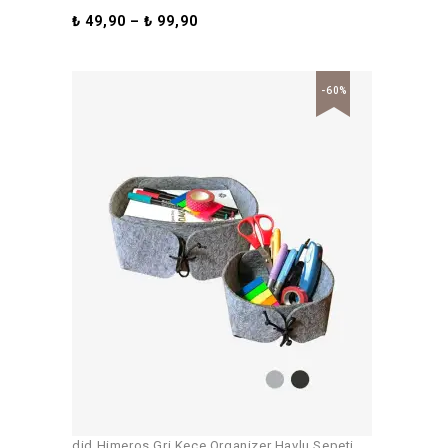
₺
49,90
–
₺
99,90
-60%
did Himeros Gri Keçe Organizer Havlu Sepeti