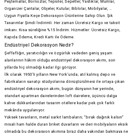
Peştemallar, Bornozlar, Tepsiler, Sepetler, Yastıklar, Mumlar,
Organizer Çantalar, Objeler, Kutular, Biblolar, Mobilyalar, …
Uygun Fiyatla Keçe Dekorasyon Ürünlerine Sahip Olun. Şık
Tasarımlar Şimdi İndirimli. Her zaman Ücretsiz Kargo ve taksit
imkanı. Kısa süreliğine %15 İndirim. Hizmetler: Ücretsiz Kargo,
Kapıda Ödeme, Kredi Kartı ile Ödeme.
Endüstriyel Dekorasyon Nedir?
Şeffaflığın, yaratıcılığın ve özgürlük vadeden geniş yaşam
alanlarının hâkim olduğu endüstriyel dekorasyon akımı, son
yıllarda hiç olmadığı kadar ilgi görüyor.
İlk olarak 1950’li yılların New York’unda; atıl kalmış depo ve
fabrikaların sanatçı stüdyolarına dönüştürülmesi ile ortaya çıkan
endüstriyel dekorasyon akımı, bugün dünyanın her yerinde,
standart apartman dairelerinden loft dairelere, üçüncü dalga
kahve dükkanlarından tasarım otellere kadar pek çok farklı
mekânda uygulanıyor.
Yüksek tavanların, metal sarkıt lambaların; “bırak dağınık kalsın”
misali ham halde duran briket duvarların ve deri mobilyaların eksik
olmadığı bu dekorasyon akımına biraz daha yakından bakmaya ne