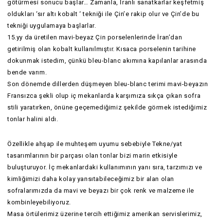
götürmesi sonucu başlar… Zamanla, İranlı sanatkarlar keşfetmiş
oldukları ‘sır altı kobalt ‘ tekniği ile Çin’e rakip olur ve Çin’de bu
tekniği uygulamaya başlarlar.
15.yy da üretilen mavi-beyaz Çin porselenlerinde İran’dan
getirilmiş olan kobalt kullanılmıştır. Kısaca porselenin tarihine
dokunmak istedim, çünkü bleu-blanc akımına kapılanlar arasında
bende varım.
Son dönemde dillerden düşmeyen bleu-blanc terimi mavi-beyazın
Fransızca şekli olup iç mekanlarda karşımıza sıkça çıkan sofra
stili yaratırken, önüne geçemediğimiz şekilde görmek istediğimiz
tonlar halini aldı.
Özellikle ahşap ile muhteşem uyumu sebebiyle Tekne/yat
tasarımlarının bir parçası olan tonlar bizi marin etkisiyle
buluşturuyor. İç mekanlardaki kullanımının yanı sıra, tarzımızı ve
kimliğimizi daha kolay yansıtabileceğimiz bir alan olan
sofralarımızda da mavi ve beyazı bir çok renk ve malzeme ile
kombinleyebiliyoruz.
Masa örtülerimiz üzerine tercih ettiğimiz amerikan servislerimiz,