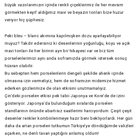
büyük vazolarımızın içinde renkli çiçeklerimiz ile her mevsim
görmekten keyif aldığımız mavi ve beyazın tonları bize huzur
veriyor hiç şüphesiz.
Peki bleu – blanc akımına kapılmışken dozu ayarlayabiliyor
muyuz? Takdir edersiniz ki desenlerinin yoğunluğu, koyu ve açık
mavi tonları ile her birinin ayrı bir hikayesi var ve biz tüm
porselenlerimizi aynı anda soframızda görmek istersek sonuç
hüsran olabilir.
Bu sebepten hem porselenlerin dengeli şekilde ahenk içinde
olmasına izin vermeliyiz, hem de soframızın midemize hizmet
ederken gözlerimize de olan etkisini unutmamalıyız.
Çin‘deki porselen etkisi pek tabii Japonya ve Kore’de de izini
gösteriyor. Japonya’da bulunduğum sıralarda porselen
standlarının önünde abartısız saatlerimi harcıyordum. Çeşit çeşit
desenler renkler kombinlenmeye hazır beni bekliyorlardı. Her gün
daha da artan porselen tutkumun Türkiye’ye döndüğümde valizleri
açarken, ne denli tavan yaptığını anlamış oldum!