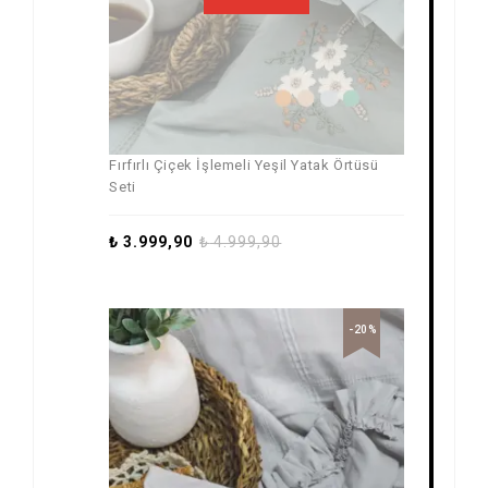
Fırfırlı Çiçek İşlemeli Yeşil Yatak Örtüsü
Seti
₺
3.999,90
₺
4.999,90
-20%