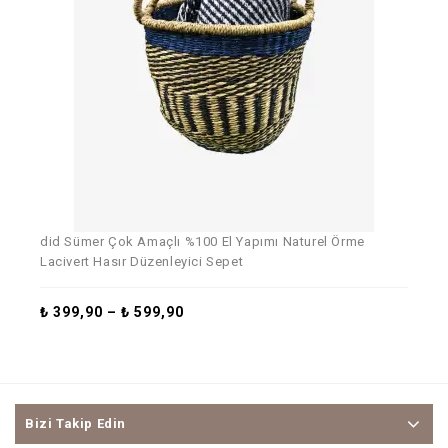
did Sümer Çok Amaçlı %100 El Yapımı Naturel Örme
did
Lacivert Hasır Düzenleyici Sepet
₺
3
₺
399,90
–
₺
599,90
Bizi Takip Edin