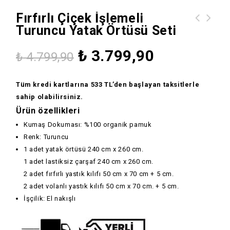
Fırfırlı Çiçek İşlemeli
Turuncu Yatak Örtüsü Seti
Fırfırlı Çiçek İşlemeli Gri Yatak
Çiçek İşlemeli Gri Saten Pike
Örtüsü Seti
Nevresim Takımı
₺
3.799,90
₺
4.799,90
Tüm kredi kartlarına 533 TL’den başlayan taksitlerle
sahip olabilirsiniz.
Ürün özellikleri
Kumaş Dokuması: %100 organik pamuk
Renk: Turuncu
1 adet yatak örtüsü 240 cm x 260 cm.
1 adet lastiksiz çarşaf 240 cm x 260 cm.
2 adet fırfırlı yastık kılıfı 50 cm x 70 cm + 5 cm.
2 adet volanlı yastık kılıfı 50 cm x 70 cm. + 5 cm.
İşçilik: El nakışlı