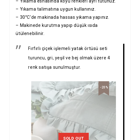
– Yıkama esnasında koyu renkleri ayrı tutunuz.
– Yıkama talimatına uygun kullanınız.
– 30°C’de makinada hassas yıkama yapınız.
– Makinede kurutma yapıp düşük ısıda
ütülenebilinir.
Fırfırlı çiçek işlemeli yatak örtüsü seti
turuncu, gri, yeşil ve bej olmak üzere 4
renk satışa sunulmuştur.
-20%
SOLD OUT