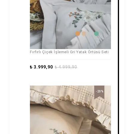
Fırfırlı Çiçek İşlemeli Gri Yatak Örtüsü Seti
₺
3.999,90
₺
4.999,90
-20%