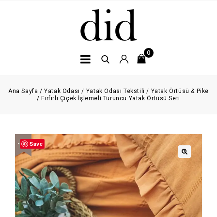
0
Ana Sayfa
/
Yatak Odası
/
Yatak Odası Tekstili
/
Yatak Örtüsü & Pike
/
Fırfırlı Çiçek İşlemeli Turuncu Yatak Örtüsü Seti
Save
-21%
🔍