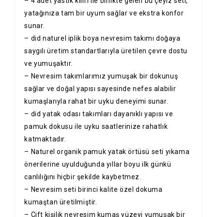
– 4 adet yastık kılıfı ile birlikte gelen bu çeyiz seti,
yatağınıza tam bir uyum sağlar ve ekstra konfor
sunar.
– did naturel iplik boya nevresim takımı doğaya
saygılı üretim standartlarıyla üretilen çevre dostu
ve yumuşaktır.
– Nevresim takımlarımız yumuşak bir dokunuş
sağlar ve doğal yapısı sayesinde nefes alabilir
kumaşlarıyla rahat bir uyku deneyimi sunar.
– did yatak odası takımları dayanıklı yapısı ve
pamuk dokusu ile uyku saatlerinize rahatlık
katmaktadır.
– Naturel organik pamuk yatak örtüsü seti yıkama
önerilerine uyulduğunda yıllar boyu ilk günkü
canlılığını hiçbir şekilde kaybetmez.
– Nevresim seti birinci kalite özel dokuma
kumaştan üretilmiştir.
– Çift kişilik nevresim kumaş yüzeyi yumuşak bir