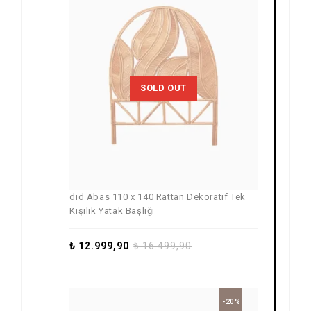
SOLD OUT
did Abas 110 x 140 Rattan Dekoratif Tek
Kişilik Yatak Başlığı
₺
12.999,90
₺
16.499,90
-20%