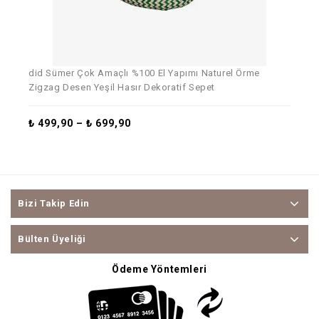
did Sümer Çok Amaçlı %100 El Yapımı Naturel Örme
di
Zigzag Desen Yeşil Hasır Dekoratif Sepet
₺
₺
499,90
–
₺
699,90
Bizi Takip Edin
Bülten Üyeliği
Ödeme Yöntemleri