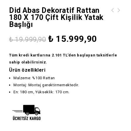
Did Abas Dekoratif Rattan
180 X 170 Çift Kişilik Yatak
did Abas 160 x 170 Rattan Dekoratif
did Abas Dekoratif Büyük Rattan
Başlığı
Çift Kişilik Yatak Başlığı
Sehpa
₺
15.999,90
₺
19.999,90
Tüm kredi kartlarına 2.101 TL’den başlayan taksitlerle
sahip olabilirsiniz.
Ürün özellikleri
Malzeme: %100 Rattan
Montaj: Montaj gerektirmemektedir.
En: 180 cm, Yükseklik: 170 cm.