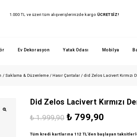
1.000 TL ve üzeri tüm alışverişlerinizde kargo
ÜCRET
ör
Ev Dekorasyon
Yatak Odası
Mobilya
B
n
/
Saklama & Düzenleme
/
Hasır Çantalar
/
did Zelos Lacivert Kırmızı D
Did Zelos Lacivert Kırmızı Der
₺
799,90
₺
1.999,90
🔍
Tüm kredi kartlarına 112 TL’den başlayan taksitlerle