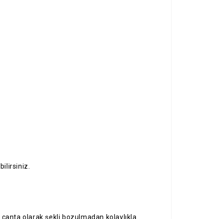
ilirsiniz.
h çanta olarak şekli bozulmadan kolaylıkla