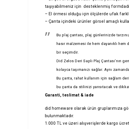
taşıyabilmeniz için desteklenmiş formdadı
– El örmesi olduğu için ölçülerde ufak farklılı
– Çanta içindeki ürünler görsel amaçlı kullan
Bu plaj çantası, plaj günlerinizde tarzı
hasır malzemesi ile hem dayanıklı hem de
bir seçimdir.
Did Zelos Deri Saplı Plaj Çantası’nın ge
kolayca taşımanızı sağlar. Aynı zamanda
Bu çanta, rahat kullanım için sağlam deri
bu çanta da stilinizi yansıtacak ve dikka
Garanti, teslimat & iade
did homeware olarak ürün gruplarımıza gör
bulunmaktadır.
1.000 TL ve üzeri alışverişlerde kargo ücre