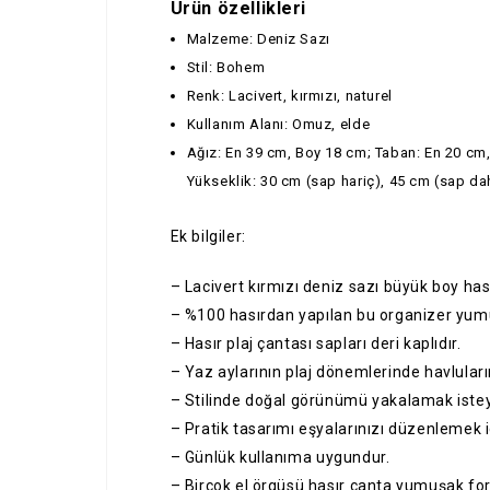
Ürün özellikleri
Malzeme: Deniz Sazı
Stil: Bohem
Renk: Lacivert, kırmızı, naturel
Kullanım Alanı: Omuz, elde
Ağız: En 39 cm, Boy 18 cm; Taban: En 20 cm
Yükseklik: 30 cm (sap hariç), 45 cm (sap dah
Ek bilgiler:
– Lacivert kırmızı deniz sazı büyük boy has
– %100 hasırdan yapılan bu organizer yumu
– Hasır plaj çantası sapları deri kaplıdır.
– Yaz aylarının plaj dönemlerinde havlularını
– Stilinde doğal görünümü yakalamak isteyen
– Pratik tasarımı eşyalarınızı düzenlemek i
– Günlük kullanıma uygundur.
– Birçok el örgüsü hasır çanta yumuşak form