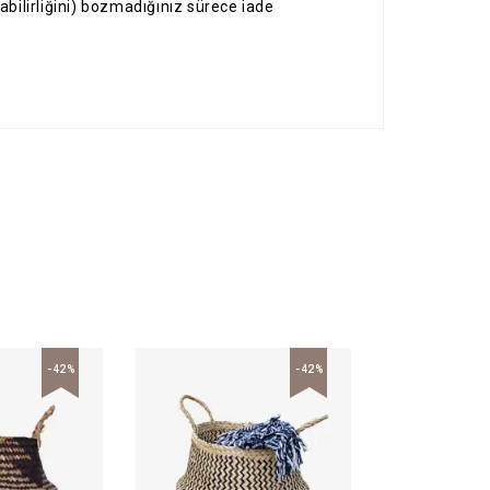
labilirliğini) bozmadığınız sürece iade
-42%
-42%