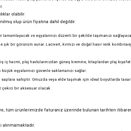
r.
klar olabilir.
ılmış olup ürün fiyatına dahil değildir.
nızı tamamlayacak ve eşyalarınızı düzenli bir şekilde taşımanızı sağlaya
 şık bir görünüm sunar. Lacivert, kırmızı ve doğal hasır renk kombinasy
niş iç hacmi, plaj havlularınızdan güneş kremine, kitaplardan plaj kıyafe
 küçük eşyalarınızı güvenle saklamanızı sağlar.
 saplara sahiptir. Omuzda veya elde taşımak için ideal boyutlarda tasarlan
t çekici bir aksesuar olacak.
e, tüm ürünlerimizde faturanız üzerinde bulunan tarihten itibaren
ti alınmamaktadır.