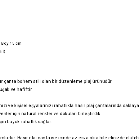
, Boy 15 cm.
il)
ır çanta bohem stili olan bir düzenleme plaj ürünüdür.
şak ve hafiftir.
zı ve kişisel eşyalarınızı rahatlıkla hasır plaj çantalarında saklayab
ler için natural renkler ve dokuları birleştirdik.
çin büyük rahatlık sağlar.
ludur. Hasır plaj çanta ise içinde az eşya olsa bile elinizde clutc