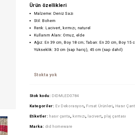
Ürün özellikleri
Malzeme: Deniz Sazı
Stil: Bohem
Renk: Lacivert, kırmızı, naturel
Kullanım Alanı: Omuz, elde
Ağız: En 39 cm, Boy 18 cm; Taban: En 20 cm, Boy 15 
Yükseklik: 30 cm (sap hariç), 45 cm (sap dahil)
Stokta yok
Stok kodu:
DIDMLED0784
Kategoriler:
Ev Dekorasyon
,
Fırsat Ürünleri
,
Hasır Çant
Etiketler:
hasır çanta
,
kırmızı
,
lacivert
,
plaj çantası
Marka:
did homeware