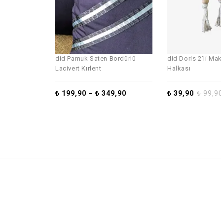
did Pamuk Saten Bordürlü
did Doris 2’li M
Lacivert Kırlent
Halkası
₺
199,90
–
₺
349,90
₺
39,90
₺
99,9