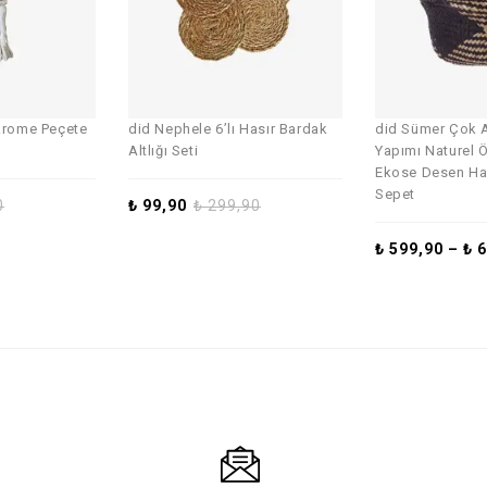
akrome Peçete
did Nephele 6’lı Hasır Bardak
did Sümer Çok 
Altlığı Seti
Yapımı Naturel 
Ekose Desen Has
Sepet
0
₺
99,90
₺
299,90
₺
599,90
–
₺
6