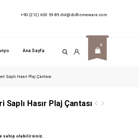
SİZ!
+90 (212) 603 59 89
did@didhomeware.com
0
anyo
Ana Sayfa
eri Saplı Hasır Plaj Çantası
i Saplı Hasır Plaj Çantası
did Stilbe Deniz Sazı Dekoratif
did Zelos Lacivert Deri Saplı Hasır
Asılabilir Renkli Sepet
Plaj Çantası
 sahip olabilirsiniz.