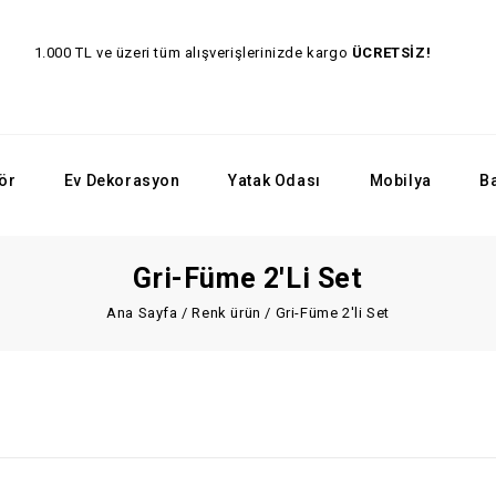
1.000 TL ve üzeri tüm alışverişlerinizde kargo
ÜCRET
ör
Ev Dekorasyon
Yatak Odası
Mobilya
B
Gri-Füme 2'li Set
Ana Sayfa
/
Renk ürün
/
Gri-Füme 2'li Set