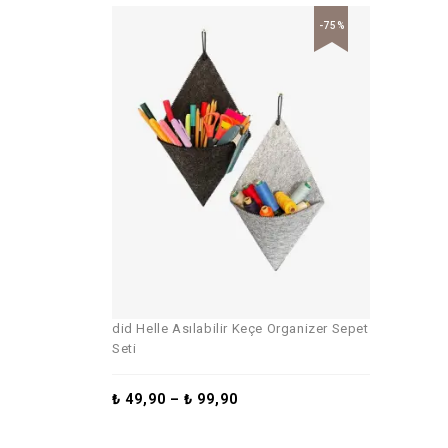
-75%
did Helle Asılabilir Keçe Organizer Sepet
Seti
₺
49,90
–
₺
99,90