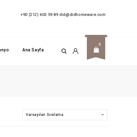
SİZ!
+90 (212) 603 59 89
did@didhomeware.com
0
anyo
Ana Sayfa
Varsayılan Sıralama